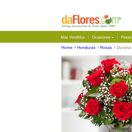
Más Vendidos
Ocasiones
Flore
Home
>
Honduras
>
Rosas
> Docena 