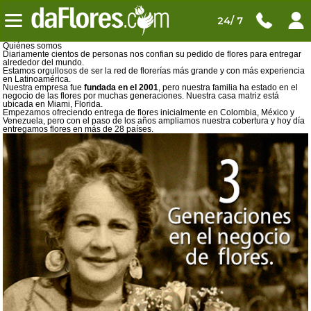
24/ 7
Quiénes somos
Diariamente cientos de personas nos confian su pedido de flores para entregar
alrededor del mundo.
Estamos orgullosos de ser la red de florerías más grande y con más experiencia
en Latinoamérica.
Nuestra empresa fue
fundada en el 2001
, pero nuestra familia ha estado en el
negocio de las flores por muchas generaciones. Nuestra casa matriz está
ubicada en Miami, Florida.
Empezamos ofreciendo entrega de flores inicialmente en Colombia, México y
Venezuela, pero con el paso de los años ampliamos nuestra cobertura y hoy día
entregamos flores en más de 28 países.