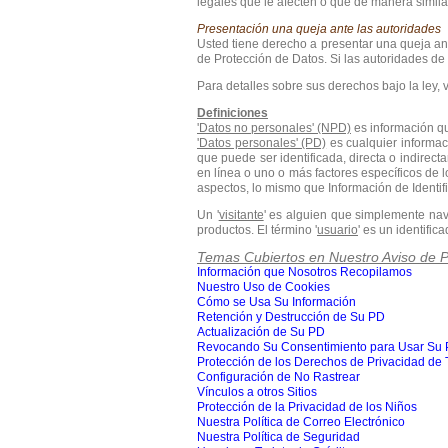
legales que le afecten o que de manera similar
Presentación una queja ante las autoridades
Usted tiene derecho a presentar una queja an
de Protección de Datos. Si las autoridades d
Para detalles sobre sus derechos bajo la ley, v
Definiciones
'Datos no personales' (NPD)
es información qu
'Datos personales' (PD)
es cualquier informaci
que puede ser identificada, directa o indirect
en línea o uno o más factores específicos de lo
aspectos, lo mismo que Información de Identif
Un '
visitante
' es alguien que simplemente nav
productos. El término '
usuario
' es un identific
Temas Cubiertos en Nuestro Aviso de P
Información que Nosotros Recopilamos
Nuestro Uso de Cookies
Cómo se Usa Su Información
Retención y Destrucción de Su PD
Actualización de Su PD
Revocando Su Consentimiento para Usar Su
Protección de los Derechos de Privacidad de 
Configuración de No Rastrear
Vínculos a otros Sitios
Protección de la Privacidad de los Niños
Nuestra Política de Correo Electrónico
Nuestra Política de Seguridad