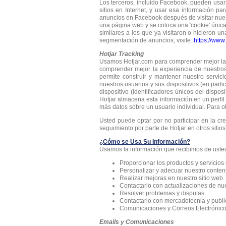
Los terceros, incluido Facebook, pueden usar 
sitios en Internet, y usar esa información p
anuncios en Facebook después de visitar nuest
una página web y se coloca una 'cookie' únic
similares a los que ya visitaron o hicieron u
segmentación de anuncios, visite:
https://ww
Hotjar Tracking
Usamos Hotjar.com para comprender mejor las 
comprender mejor la experiencia de nuestros
permite construir y mantener nuestro servic
nuestros usuarios y sus dispositivos (en parti
dispositivo (identificadores únicos del dispos
Hotjar almacena esta información en un perfil 
más datos sobre un usuario individual. Para ob
Usted puede optar por no participar en la cr
seguimiento por parte de Hotjar en otros sitio
¿Cómo se Usa Su Información?
Usamos la información que recibimos de uste
Proporcionar los productos y servicios
Personalizar y adecuar nuestro conten
Realizar mejoras en nuestro sitio web
Contactarlo con actualizaciones de nue
Resolver problemas y disputas
Contactarlo con mercadotecnia y publi
Comunicaciones y Correos Electrónic
Emails y Comunicaciones