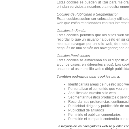
Estas cookies se pueden utilizar para mejora
brindan servicios a nosotros o a nuestra empr
Cookies de Publicidad o Segmentación
Estas cookies suelen ser colocadas y utilizad
web que están relacionados con sus intereses.
Cookies de Sesión
Estas cookies permiten que los sitios web v
recordar lo que un usuario ha puesto en su c
mientras navegan por un sitio web, de modo 
después de una sesión del navegador; por lo 
Cookies Persistentes
Estas cookies se almacenan en el dispositivo 
algunos casos, en diferentes sitios). Las co
usuarios al usar un sitio web o dirigir publicid
También podremos usar cookies para:
Identificar las áreas de nuestro sitio 
Personalizar el contenido que vea en n
Analíticas de nuestro sitio web
Segmentar nuestros productos o servic
Recordar sus preferencias, configuraci
Publicidad dirigida y publicación de a
Publicidad de afiliados
Permitirle el publicar comentarios
Permitirle el compartir contenido con r
La mayoría de los navegadores web se pueden config