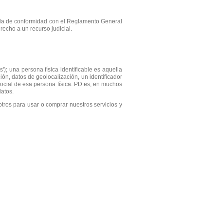
sada de conformidad con el Reglamento General
echo a un recurso judicial.
'); una persona física identificable es aquella
ión, datos de geolocalización, un identificador
o social de esa persona física. PD es, en muchos
datos.
otros para usar o comprar nuestros servicios y