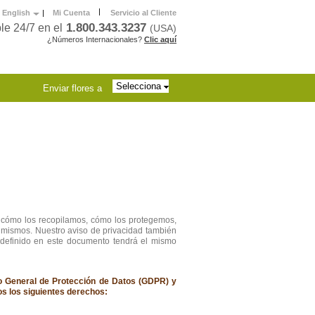
|
English
|
Mi Cuenta
Servicio al Cliente
1.800.343.3237
le 24/7 en el
(USA)
¿Números Internacionales?
Clic aquí
Selecciona
Enviar flores a
, cómo los recopilamos, cómo los protegemos,
 mismos. Nuestro aviso de privacidad también
 definido en este documento tendrá el mismo
to General de Protección de Datos (GDPR) y
os los siguientes derechos: