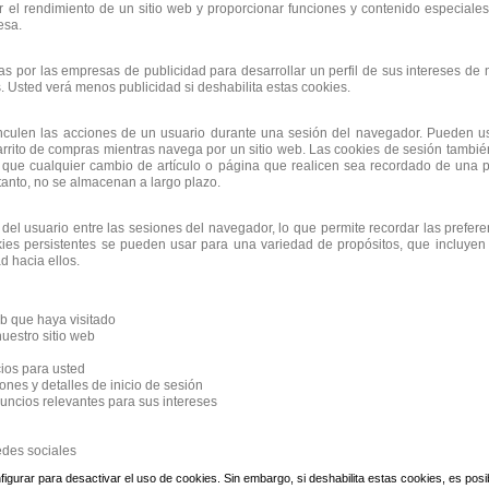
r el rendimiento de un sitio web y proporcionar funciones y contenido especial
esa.
as por las empresas de publicidad para desarrollar un perfil de sus intereses de 
 Usted verá menos publicidad si deshabilita estas cookies.
inculen las acciones de un usuario durante una sesión del navegador. Pueden 
arrito de compras mientras navega por un sitio web. Las cookies de sesión tambi
que cualquier cambio de artículo o página que realicen sea recordado de una 
tanto, no se almacenan a largo plazo.
del usuario entre las sesiones del navegador, lo que permite recordar las preferen
okies persistentes se pueden usar para una variedad de propósitos, que incluyen 
ad hacia ellos.
web que haya visitado
uestro sitio web
ios para usted
ones y detalles de inicio de sesión
nuncios relevantes para sus intereses
edes sociales
urar para desactivar el uso de cookies. Sin embargo, si deshabilita estas cookies, es pos