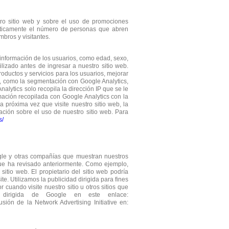
ro sitio web y sobre el uso de promociones
ísticamente el número de personas que abren
bros y visitantes.
a información de los usuarios, como edad, sexo,
ilizado antes de ingresar a nuestro sitio web.
roductos y servicios para los usuarios, mejorar
cs, como la segmentación con Google Analytics,
lytics solo recopila la dirección IP que se le
mación recopilada con Google Analytics con la
próxima vez que visite nuestro sitio web, la
ación sobre el uso de nuestro sitio web. Para
s/
oogle y otras compañías que muestran nuestros
 que ha revisado anteriormente. Como ejemplo,
tio web. El propietario del sitio web podría
e. Utilizamos la publicidad dirigida para fines
uando visite nuestro sitio u otros sitios que
d dirigida de Google en este enlace:
sión de la Network Advertising Initiative en: