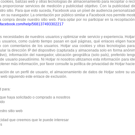
cookies, balizas web y otras tecnologías de almacenamiento para recopilar o recib
ara proporcionar servicios de medición y publicidad objetivo. Con la publicidad d
ro sitio. Para que esto suceda, Facebook usa un píxel de audiencia personalizado
a en su navegador. La orientación por público similar a Facebook nos permite mo
na compra desde nuestro sitio web. Para optar por no participar en la recopilaci
w.facebook.com/help/568137493302217
necesidades de nuestros usuarios y optimizar este servicio y experiencia. Hotjar
 usuarios, como cuánto tiempo pasan en qué páginas, qué enlaces eligen hacer c
io con comentarios de los usuarios. Hotjar usa cookies y otras tecnologías par
cular la dirección IP del dispositivo (capturada y almacenada solo en forma anónim
itivo), información del navegador, ubicación geográfica (solo país), preferido leng
de usuario pseudónimo. Ni Hotjar ni nosotros utilizamos esta información para iden
tener más información, por favor consulte la política de privacidad de Hotjar hacie
eación de un perfil de usuario, el almacenamiento de datos de Hotjar sobre su us
s web siguiendo este enlace de exclusión.
d para:
 que haya solicitado o comprado a nosotros
ido
stro sitio web
cidad que creemos que le puede interesar
os