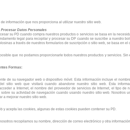
o de información que nos proporciona al utilizar nuestro sitio web.
y Procesar Datos Personales
ocesar su PD cuando compra nuestros productos o servicios se basa en la necesida
ndamento legal para recopilar y procesar su DP cuando se suscribe a nuestro bole
olosinas a través de nuestros formularios de suscripción o sitio web, se basa en el
s posible que no podamos proporcionarle todos nuestros productos y servicios. Si
entes Formas:
te de su navegador web o dispositivo móvil. Esta información incluye el nombre
del sitio web que visitará cuando abandone nuestro sitio web. Esta informa
cceder a Internet, el nombre del proveedor de servicios de Internet, el tipo de n
 sobre su actividad de navegación cuando usando nuestro sitio web. Nosotros us
r a mejorar nuestro sitio web.
web y acepta las cookies, algunas de estas cookies pueden contener su PD.
osotros recopilamos su nombre, dirección de correo electrónico y otra informaci