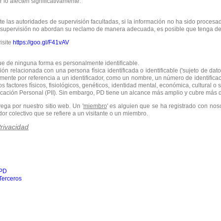
 lo afecten significativamente.
te las autoridades de supervisión facultadas, si la información no ha sido proce
e supervisión no abordan su reclamo de manera adecuada, es posible que tenga der
isite
https://goo.gl/F41vAV
e de ninguna forma es personalmente identificable.
ón relacionada con una persona física identificada o identificable ('sujeto de datos
amente por referencia a un identificador, como un nombre, un número de identificac
s factores físicos, fisiológicos, genéticos, identidad mental, económica, cultural 
icación Personal (PII). Sin embargo, PD tiene un alcance más amplio y cubre más 
ega por nuestro sitio web. Un '
miembro
' es alguien que se ha registrado con nos
ador colectivo que se refiere a un visitante o un miembro.
rivacidad
 PD
Terceros