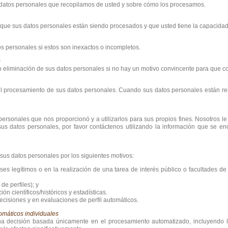
 datos personales que recopilamos de usted y sobre cómo los procesamos.
que sus datos personales están siendo procesados y que usted tiene la capacidad
os personales si estos son inexactos o incompletos.
)
n o eliminación de sus datos personales si no hay un motivo convincente para que
r el procesamiento de sus datos personales. Cuando sus datos personales están r
 personales que nos proporcionó y a utilizarlos para sus propios fines. Nosotros 
r sus datos personales, por favor contáctenos utilizando la información que se e
us datos personales por los siguientes motivos:
es legítimos o en la realización de una tarea de interés público o facultades de
de perfiles); y
n científicos/históricos y estadísticas.
cisiones y en evaluaciones de perfil automáticos.
omáticos individuales
na decisión basada únicamente en el procesamiento automatizado, incluyendo la