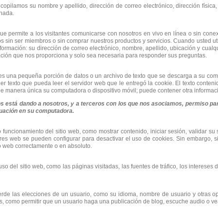
copilamos su nombre y apellido, dirección de correo electrónico, dirección física, 
onada.
ue permite a los visitantes comunicarse con nosotros en vivo en línea o sin cone
s sin ser miembros o sin comprar nuestros productos y servicios. Cuando usted ut
información: su dirección de correo electrónico, nombre, apellido, ubicación y cual
mación que nos proporciona y solo sea necesaria para responder sus preguntas.
e es una pequeña porción de datos o un archivo de texto que se descarga a su co
er texto que pueda leer el servidor web que le entregó la cookie. El texto conte
de manera única su computadora o dispositivo móvil; puede contener otra informac
os está dando a nosotros, y a terceros con los que nos asociamos, permiso pa
nuación en su computadora.
 funcionamiento del sitio web, como mostrar contenido, iniciar sesión, validar su s
es web se pueden configurar para desactivar el uso de cookies. Sin embargo, si
o web correctamente o en absoluto.
o del sitio web, como las páginas visitadas, las fuentes de tráfico, los intereses 
erde las elecciones de un usuario, como su idioma, nombre de usuario y otras op
, como permitir que un usuario haga una publicación de blog, escuche audio o vea