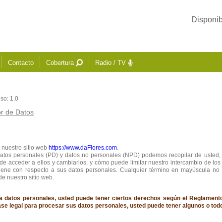
Disponib
Contacto
Cobertura
Radio / TV
so: 1.0
or de Datos
 nuestro sitio web
https://www.daFlores.com
.
datos personales (PD) y datos no personales (NPD) podemos recopilar de usted
 acceder a ellos y cambiarlos, y cómo puede limitar nuestro intercambio de los
 tiene con respecto a sus datos personales. Cualquier término en mayúscula no
de nuestro sitio web.
vía datos personales, usted puede tener ciertos derechos según el Reglamen
se legal para procesar sus datos personales, usted puede tener algunos o tod