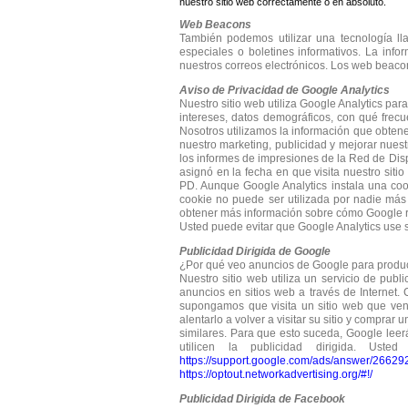
nuestro sitio web correctamente o en absoluto.
Web Beacons
También podemos utilizar una tecnología l
especiales o boletines informativos. La in
nuestros correos electrónicos. Los web beaco
Aviso de Privacidad de Google Analytics
Nuestro sitio web utiliza Google Analytics par
intereses, datos demográficos, con qué frecue
Nosotros utilizamos la información que obtenem
nuestro marketing, publicidad y mejorar nuest
los informes de impresiones de la Red de Disp
asignó en la fecha en que visita nuestro sit
PD. Aunque Google Analytics instala una coo
cookie no puede ser utilizada por nadie más 
obtener más información sobre cómo Google re
Usted puede evitar que Google Analytics use su
Publicidad Dirigida de Google
¿Por qué veo anuncios de Google para produc
Nuestro sitio web utiliza un servicio de pub
anuncios en sitios web a través de Internet.
supongamos que visita un sitio web que vend
alentarlo a volver a visitar su sitio y compra
similares. Para que esto suceda, Google leer
utilicen la publicidad dirigida. Us
https://support.google.com/ads/answer/2662
https://optout.networkadvertising.org/#!/
Publicidad Dirigida de Facebook