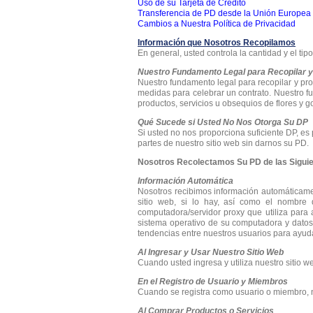
Uso de su Tarjeta de Crédito
Transferencia de PD desde la Unión Europea
Cambios a Nuestra Política de Privacidad
Información que Nosotros Recopilamos
En general, usted controla la cantidad y el tip
Nuestro Fundamento Legal para Recopilar 
Nuestro fundamento legal para recopilar y pr
medidas para celebrar un contrato. Nuestro fu
productos, servicios u obsequios de flores y g
Qué Sucede si Usted No Nos Otorga Su DP
Si usted no nos proporciona suficiente DP, e
partes de nuestro sitio web sin darnos su PD.
Nosotros Recolectamos Su PD de las Sigui
Información Automática
Nosotros recibimos información automáticamen
sitio web, si lo hay, así como el nombre 
computadora/servidor proxy que utiliza para a
sistema operativo de su computadora y datos
tendencias entre nuestros usuarios para ayuda
Al Ingresar y Usar Nuestro Sitio Web
Cuando usted ingresa y utiliza nuestro sitio 
En el Registro de Usuario y Miembros
Cuando se registra como usuario o miembro, n
Al Comprar Productos o Servicios