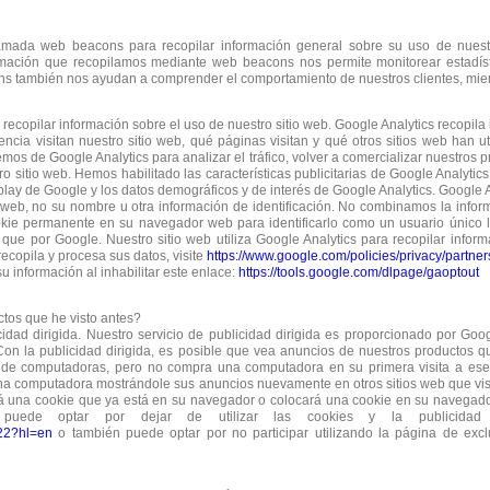
lamada web beacons para recopilar información general sobre su uso de nuest
formación que recopilamos mediante web beacons nos permite monitorear estad
ns también nos ayudan a comprender el comportamiento de nuestros clientes, miem
a recopilar información sobre el uso de nuestro sitio web. Google Analytics recopil
ncia visitan nuestro sitio web, qué páginas visitan y qué otros sitios web han ut
os de Google Analytics para analizar el tráfico, volver a comercializar nuestros p
ro sitio web. Hemos habilitado las características publicitarias de Google Analyti
lay de Google y los datos demográficos y de interés de Google Analytics. Google Ana
io web, no su nombre u otra información de identificación. No combinamos la infor
kie permanente en su navegador web para identificarlo como un usuario único la 
que por Google. Nuestro sitio web utiliza Google Analytics para recopilar inform
copila y procesa sus datos, visite
https://www.google.com/policies/privacy/partner
 información al inhabilitar este enlace:
https://tools.google.com/dlpage/gaoptout
tos que he visto antes?
licidad dirigida. Nuestro servicio de publicidad dirigida es proporcionado por G
 Con la publicidad dirigida, es posible que vea anuncios de nuestros productos
e computadoras, pero no compra una computadora en su primera visita a ese si
r una computadora mostrándole sus anuncios nuevamente en otros sitios web que visit
á una cookie que ya está en su navegador o colocará una cookie en su navegador c
ted puede optar por dejar de utilizar las cookies y la publicida
922?hl=en
o también puede optar por no participar utilizando la página de exclu