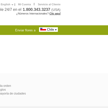
|
English
|
Mi Cuenta
Servicio al Cliente
1.800.343.3237
le 24/7 en el
(USA)
¿Números Internacionales?
Clic aquí
Chile
Enviar flores a
ada orden
eglos
mayoría de ciudades