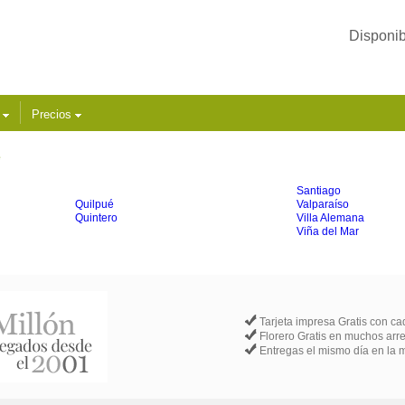
Disponib
s
Precios
e
Santiago
Quilpué
Valparaíso
Quintero
Villa Alemana
Viña del Mar
Tarjeta impresa Gratis con c
Florero Gratis en muchos arr
Entregas el mismo día en la 