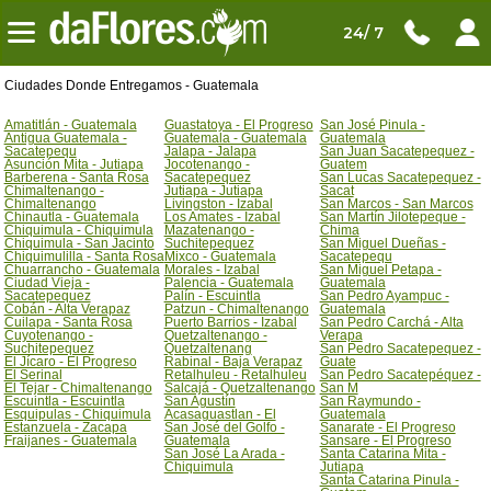
24/ 7
Ciudades Donde Entregamos - Guatemala
Amatitlán - Guatemala
Guastatoya - El Progreso
San José Pinula -
Antigua Guatemala -
Guatemala - Guatemala
Guatemala
Sacatepequ
Jalapa - Jalapa
San Juan Sacatepequez -
Asunción Mita - Jutiapa
Jocotenango -
Guatem
Barberena - Santa Rosa
Sacatepequez
San Lucas Sacatepequez -
Chimaltenango -
Jutiapa - Jutiapa
Sacat
Chimaltenango
Livingston - Izabal
San Marcos - San Marcos
Chinautla - Guatemala
Los Amates - Izabal
San Martín Jilotepeque -
Chiquimula - Chiquimula
Mazatenango -
Chima
Chiquimula - San Jacinto
Suchitepequez
San Miguel Dueñas -
Chiquimulilla - Santa Rosa
Mixco - Guatemala
Sacatepequ
Chuarrancho - Guatemala
Morales - Izabal
San Miguel Petapa -
Ciudad Vieja -
Palencia - Guatemala
Guatemala
Sacatepequez
Palín - Escuintla
San Pedro Ayampuc -
Cobán - Alta Verapaz
Patzun - Chimaltenango
Guatemala
Cuilapa - Santa Rosa
Puerto Barrios - Izabal
San Pedro Carchá - Alta
Cuyotenango -
Quetzaltenango -
Verapa
Suchitepequez
Quetzaltenang
San Pedro Sacatepequez -
El Jícaro - El Progreso
Rabinal - Baja Verapaz
Guate
El Serinal
Retalhuleu - Retalhuleu
San Pedro Sacatepéquez -
El Tejar - Chimaltenango
Salcajá - Quetzaltenango
San M
Escuintla - Escuintla
San Agustín
San Raymundo -
Esquipulas - Chiquimula
Acasaguastlan - El
Guatemala
Estanzuela - Zacapa
San José del Golfo -
Sanarate - El Progreso
Fraijanes - Guatemala
Guatemala
Sansare - El Progreso
San José La Arada -
Santa Catarina Mita -
Chiquimula
Jutiapa
Santa Catarina Pinula -