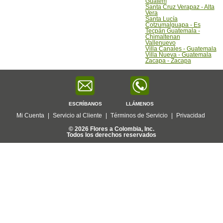
Guatem
Santa Cruz Verapaz - Alta
Vera
Santa Lucía
Cotzumalguapa - Es
Tecpán Guatemala -
Chimaltenan
Vallenuevo
Villa Canales - Guatemala
Villa Nueva - Guatemala
Zacapa - Zacapa
ESCRÍBANOS
LLÁMENOS
Mi Cuenta
|
Servicio al Cliente
|
Términos de Servicio
|
Privacidad
© 2026 Flores a Colombia, Inc.
Todos los derechos reservados