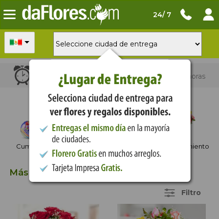
24/ 7
Para
entrega hoy
ordena en las próximas horas
Ocasiones
Cumpleaños
Aniversario
Agradecimiento
Más Vendidos
59 Items
Filtro