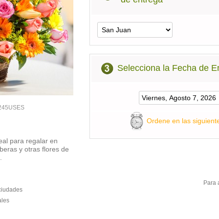
Selecciona la Fecha de E
1-245USES
Ordene en las siguient
al para regalar en
beras y otras flores de
.
Para 
 ciudades
ales