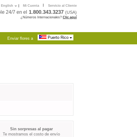
|
English
|
Mi Cuenta
Servicio al Cliente
1.800.343.3237
le 24/7 en el
(USA)
¿Números Internacionales?
Clic aquí
Puerto Rico
Enviar flores a
Sin sorpresas al pagar
Te mostramos el costo de envío