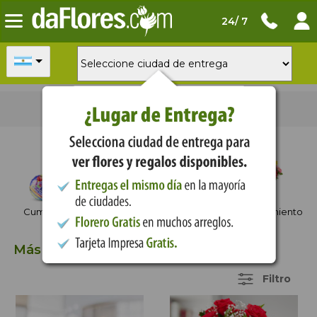
24/ 7
Ordena hoy
para
entrega mañana
Ocasiones
Cumpleaños
Aniversario
Agradecimiento
Más Vendidos
35 Items
Filtro