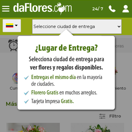
24/ 7
Para
entrega hoy
ordena en las próximas horas
Ocasiones
Cumpleaños
Aniversario
Agradecimiento
Más Vendidos
110 Items
Filtro