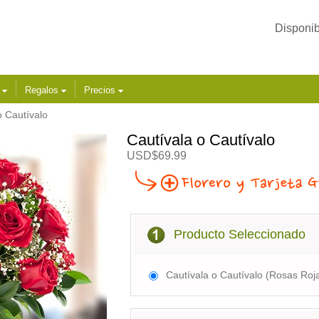
Disponib
s
Regalos
Precios
o Cautívalo
Cautívala o Cautívalo
USD$69.99
Producto Seleccionado
Cautívala o Cautívalo (Rosas Roj