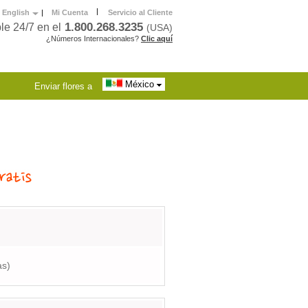
|
English
|
Mi Cuenta
Servicio al Cliente
1.800.268.3235
le 24/7 en el
(USA)
¿Números Internacionales?
Clic aquí
México
Enviar flores a
as)