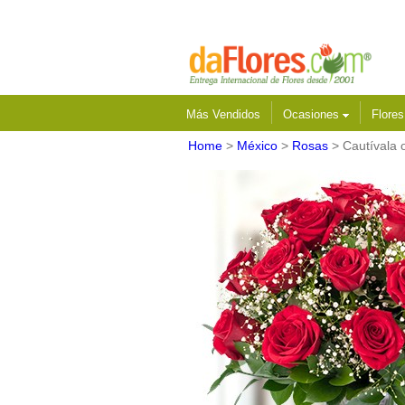
Más Vendidos
Ocasiones
Flore
Home
>
México
>
Rosas
> Cautívala 