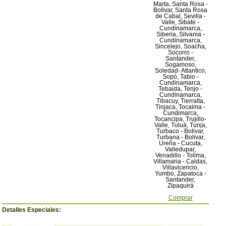
Marta, Santa Rosa -
Bolivar, Santa Rosa
de Cabal, Sevilla -
Valle, Sibate -
Cundinamarca,
Siberia, Silvania -
Cundinamarca,
Sincelejo, Soacha,
Socorro -
Santander,
Sogamoso,
Soledad- Atlantico,
Sopó, Tabio -
Cundinamarca,
Tebaida, Tenjo -
Cundinamarca,
Tibacuy, Tierralta,
Tinjaca, Tocaima -
Cundimarca,
Tocancipa, Trujillo-
Valle, Tuluá, Tunja,
Turbaco - Bolivar,
Turbana - Bolivar,
Ureña - Cucuta,
Valledupar,
Venadillo - Tolima,
Villamaria - Caldas,
Villavicencio,
Yumbo, Zapatoca -
Santander,
Zipaquirá
Comprar
Detalles Especiales: