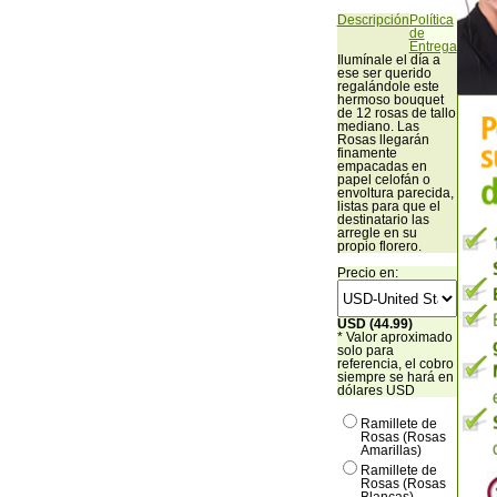
Descripción
Política
de
Entrega
Ilumínale el día a
ese ser querido
regalándole este
hermoso bouquet
de 12 rosas de tallo
mediano. Las
Rosas llegarán
finamente
empacadas en
papel celofán o
envoltura parecida,
listas para que el
destinatario las
arregle en su
propio florero.
Precio en:
USD (44.99)
* Valor aproximado
solo para
referencia, el cobro
siempre se hará en
dólares USD
Ramillete de
Rosas (Rosas
Amarillas)
Ramillete de
Rosas (Rosas