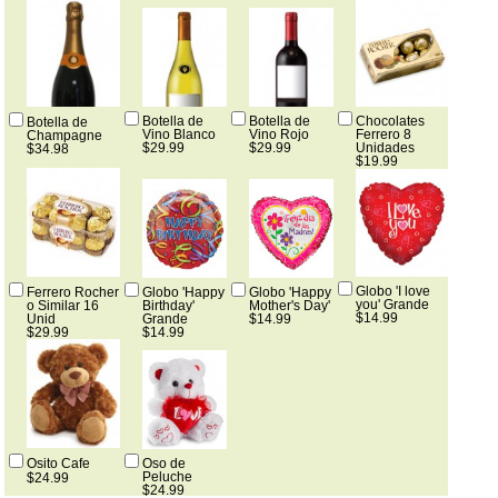
Botella de
Botella de
Chocolates
Botella de
Vino Blanco
Vino Rojo
Ferrero 8
Champagne
$29.99
$29.99
Unidades
$34.98
$19.99
Globo 'I love
Ferrero Rocher
Globo 'Happy
Globo 'Happy
you' Grande
o Similar 16
Birthday'
Mother's Day'
$14.99
Unid
Grande
$14.99
$29.99
$14.99
Osito Cafe
Oso de
Peluche
$24.99
$24.99