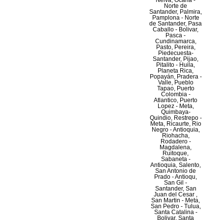
Neiva, Ocaña -
Norte de
Santander, Palmira,
Pamplona - Norte
de Santander, Pasa
Caballo - Bolivar,
Pasca -
Cundinamarca,
Pasto, Pereira,
Piedecuesta-
Santander, Pijao,
Pitalito - Huila,
Planeta Rica,
Popayán, Pradera -
Valle, Pueblo
Tapao, Puerto
Colombia -
Atlantico, Puerto
Lopez - Meta,
Quimbaya-
Quindio, Restrepo -
Meta, Ricaurte, Rio
Negro - Antioquia,
Riohacha,
Rodadero -
Magdalena,
Ruitoque,
Sabaneta -
Antioquia, Salento,
San Antonio de
Prado - Antioqu,
San Gil -
Santander, San
Juan del Cesar ,
San Martin - Meta,
San Pedro - Tulua,
Santa Catalina -
Bolivar, Santa