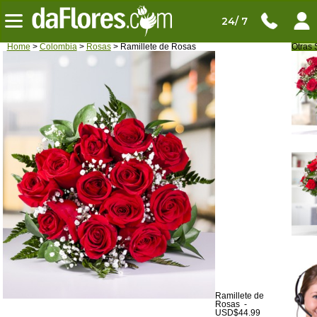
24/ 7
Home
>
Colombia
>
Rosas
> Ramillete de Rosas
Otras 
Ramillete de
Rosas -
USD$44.99