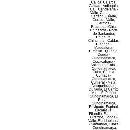
Cajicá, Calarca,
Caldas - Antioquia,
Cali, Candelaria -
Valle, Cartagena,
Cartago, Cerete,
Cerrito - Valle,
Cerritos -
Risaralda, Chía,
Chinacota - Norte
de Santander,
Chinauta,
Chinchina - Caldas,
Cienaga -
Magdalena,
Circasia - Quindio,
Cogua -
Cundinamarca,
Copacabana -
Antioquia, Cota -
Cundinamarca,
Cuba, Cúcuta,
Cumaca -
Cundinamarca,
Cumeral - Meta,
Dosquebradas,
Duitama, El Cerrito
- Valle, El Peñón -
Cundinamarca, El
Rosal -
Cundinamarca,
Envigado, Espinal,
Facatativá,
Filandia, Flandes -
Girardot, Florida -
Valle, Floridablanca
- Santander, Funza
- Cundinamarca,