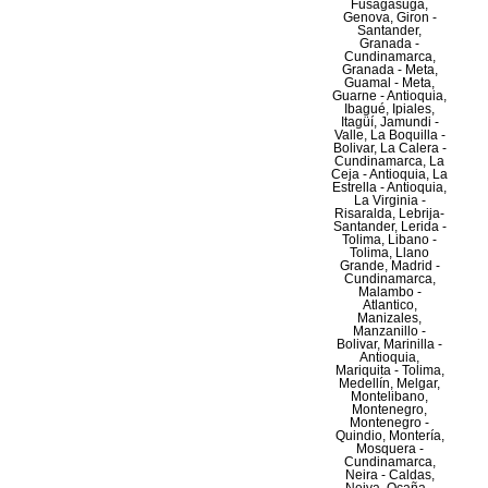
Fusagasugá,
Genova, Giron -
Santander,
Granada -
Cundinamarca,
Granada - Meta,
Guamal - Meta,
Guarne - Antioquia,
Ibagué, Ipiales,
Itagüí, Jamundi -
Valle, La Boquilla -
Bolivar, La Calera -
Cundinamarca, La
Ceja - Antioquia, La
Estrella - Antioquia,
La Virginia -
Risaralda, Lebrija-
Santander, Lerida -
Tolima, Libano -
Tolima, Llano
Grande, Madrid -
Cundinamarca,
Malambo -
Atlantico,
Manizales,
Manzanillo -
Bolivar, Marinilla -
Antioquia,
Mariquita - Tolima,
Medellín, Melgar,
Montelibano,
Montenegro,
Montenegro -
Quindio, Montería,
Mosquera -
Cundinamarca,
Neira - Caldas,