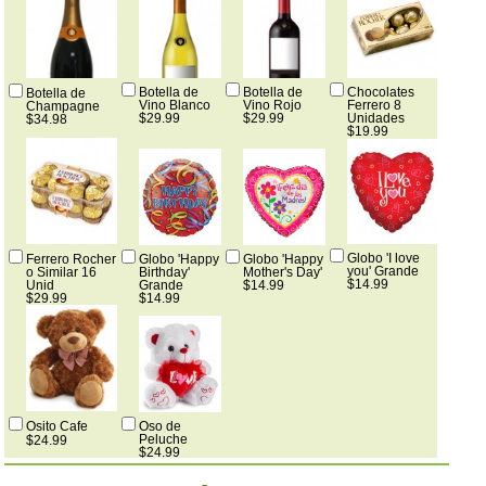
Botella de
Botella de
Chocolates
Botella de
Vino Blanco
Vino Rojo
Ferrero 8
Champagne
$29.99
$29.99
Unidades
$34.98
$19.99
Globo 'I love
Ferrero Rocher
Globo 'Happy
Globo 'Happy
you' Grande
o Similar 16
Birthday'
Mother's Day'
$14.99
Unid
Grande
$14.99
$29.99
$14.99
Osito Cafe
Oso de
Peluche
$24.99
$24.99