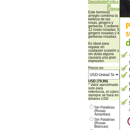
Descripción
Política
de
Entrega
Este hermoso
arreglo combina la
belleza de las
rosas, gingers y
gerberas. Contiene
12 rosas rosadas, 5
gingers rosadas y 4
gerberas rosadas.
Es ideal para
regalar en
cualquier ocasión y
sin duda alguna
causara una gran
impresión.
Precio en:
USD (79.99)
* Valor aproximado
solo para
referencia, el cobro
siempre se hará en
dólares USD
Sin Palabras
(Rosas
Amarillas)
Sin Palabras
(Rosas
Blancas)