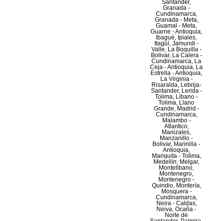
Santander,
Granada -
Cundinamarca,
Granada - Meta,
Guamal - Meta,
Guarne - Antioquia,
Ibagué, Ipiales,
Itagüí, Jamundi -
Valle, La Boquilla -
Bolivar, La Calera -
Cundinamarca, La
Ceja - Antioquia, La
Estrella - Antioquia,
La Virginia -
Risaralda, Lebrija-
Santander, Lerida -
Tolima, Libano -
Tolima, Llano
Grande, Madrid -
Cundinamarca,
Malambo -
Atlantico,
Manizales,
Manzanillo -
Bolivar, Marinilla -
Antioquia,
Mariquita - Tolima,
Medellín, Melgar,
Montelibano,
Montenegro,
Montenegro -
Quindio, Montería,
Mosquera -
Cundinamarca,
Neira - Caldas,
Neiva, Ocaña -
Norte de