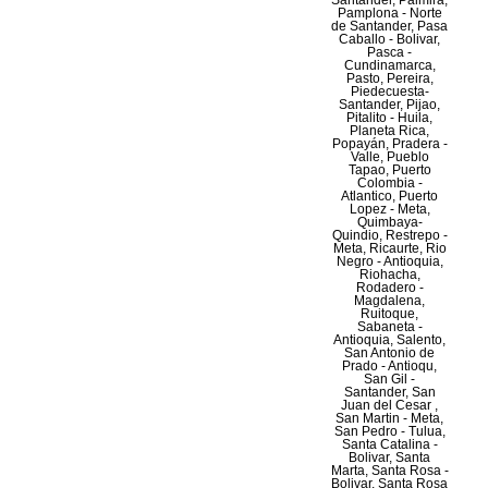
Santander, Palmira,
Pamplona - Norte
de Santander, Pasa
Caballo - Bolivar,
Pasca -
Cundinamarca,
Pasto, Pereira,
Piedecuesta-
Santander, Pijao,
Pitalito - Huila,
Planeta Rica,
Popayán, Pradera -
Valle, Pueblo
Tapao, Puerto
Colombia -
Atlantico, Puerto
Lopez - Meta,
Quimbaya-
Quindio, Restrepo -
Meta, Ricaurte, Rio
Negro - Antioquia,
Riohacha,
Rodadero -
Magdalena,
Ruitoque,
Sabaneta -
Antioquia, Salento,
San Antonio de
Prado - Antioqu,
San Gil -
Santander, San
Juan del Cesar ,
San Martin - Meta,
San Pedro - Tulua,
Santa Catalina -
Bolivar, Santa
Marta, Santa Rosa -
Bolivar, Santa Rosa