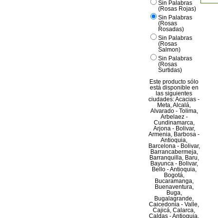
Sin Palabras
(Rosas Rojas)
Sin Palabras
(Rosas
Rosadas)
Sin Palabras
(Rosas
Salmon)
Sin Palabras
(Rosas
Surtidas)
Este producto sólo
está disponible en
las siguientes
ciudades: Acacias -
Meta, Alcalá,
Alvarado - Tolima,
Arbelaez -
Cundinamarca,
Arjona - Bolivar,
Armenia, Barbosa -
Antioquia,
Barcelona - Bolivar,
Barrancabermeja,
Barranquilla, Baru,
Bayunca - Bolivar,
Bello - Antioquia,
Bogotá,
Bucaramanga,
Buenaventura,
Buga,
Bugalagrande,
Caicedonia - Valle,
Cajicá, Calarca,
Caldas - Antioquia,