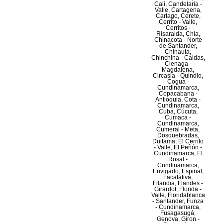
Cali, Candelaria -
Valle, Cartagena,
Cartago, Cerete,
Cerrito - Valle,
Cerritos -
Risaralda, Chía,
Chinacota - Norte
de Santander,
Chinauta,
Chinchina - Caldas,
Cienaga -
Magdalena,
Circasia - Quindio,
Cogua -
Cundinamarca,
Copacabana -
Antioquia, Cota -
Cundinamarca,
Cuba, Cúcuta,
Cumaca -
Cundinamarca,
Cumeral - Meta,
Dosquebradas,
Duitama, El Cerrito
- Valle, El Peñón -
Cundinamarca, El
Rosal -
Cundinamarca,
Envigado, Espinal,
Facatativá,
Filandia, Flandes -
Girardot, Florida -
Valle, Floridablanca
- Santander, Funza
- Cundinamarca,
Fusagasugá,
Genova, Giron -