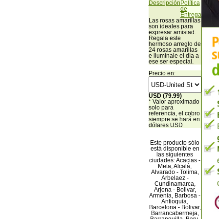
Descripción
Política
de
Entrega
Las rosas amarillas
son ideales para
expresar amistad.
Regala este
hermoso arreglo de
24 rosas amarillas
e ilumínale el día a
ese ser especial.
Precio en:
USD (79.99)
* Valor aproximado
solo para
referencia, el cobro
siempre se hará en
dólares USD
Este producto sólo
está disponible en
las siguientes
ciudades: Acacias -
Meta, Alcalá,
Alvarado - Tolima,
Arbelaez -
Cundinamarca,
Arjona - Bolivar,
Armenia, Barbosa -
Antioquia,
Barcelona - Bolivar,
Barrancabermeja,