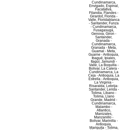
Cundinamarca,
Envigado, Espinal,
Facatativá,
Filandia, Flandes -
Girardot, Florida -
Valle, Floridablanca
- Santander, Funza
- Cundinamarca,
Fusagasugá,
Genova, Giron -
Santander,
Granada -
Cundinamarca,
Granada - Meta,
Guamal - Meta,
Guarne - Antioquia,
Ibagué, Ipiales,
Itagüí, Jamundi -
Valle, La Boquilla -
Bolivar, La Calera -
Cundinamarca, La
Ceja - Antioquia, La
Estrella - Antioquia,
La Virginia -
Risaralda, Lebrija-
Santander, Lerida -
Tolima, Libano -
Tolima, Llano
Grande, Madrid -
Cundinamarca,
Malambo -
Atlantico,
Manizales,
Manzanillo -
Bolivar, Marinilla -
Antioquia,
Mariquita - Tolima,