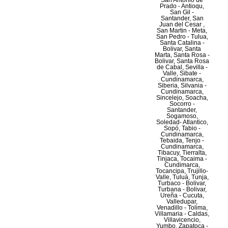
San Antonio de
Prado - Antioqu,
San Gil -
Santander, San
Juan del Cesar ,
San Martin - Meta,
San Pedro - Tulua,
Santa Catalina -
Bolivar, Santa
Marta, Santa Rosa -
Bolivar, Santa Rosa
de Cabal, Sevilla -
Valle, Sibate -
Cundinamarca,
Siberia, Silvania -
Cundinamarca,
Sincelejo, Soacha,
Socorro -
Santander,
Sogamoso,
Soledad- Atlantico,
Sopó, Tabio -
Cundinamarca,
Tebaida, Tenjo -
Cundinamarca,
Tibacuy, Tierralta,
Tinjaca, Tocaima -
Cundimarca,
Tocancipa, Trujillo-
Valle, Tuluá, Tunja,
Turbaco - Bolivar,
Turbana - Bolivar,
Ureña - Cucuta,
Valledupar,
Venadillo - Tolima,
Villamaria - Caldas,
Villavicencio,
Yumbo, Zapatoca -