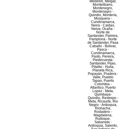
Medellín, Melgar,
Montelibano,
Montenegro,
Montenegro -
Quindio, Montería,
Mosquera -
Cundinamarca,
Neira - Caldas,
Neiva, Ocaña -
Norte de
Santander, Palmira,
Pamplona - Norte
de Santander, Pasa
Caballo - Bolivar,
Pasca -
Cundinamarca,
Pasto, Pereira,
Piedecuesta-
Santander, Pijao,
Pitalito - Huila,
Planeta Rica,
Popayán, Pradera -
Valle, Pueblo
Tapao, Puerto
Colombia -
Atlantico, Puerto
Lopez - Meta,
Quimbaya-
Quindio, Restrepo -
Meta, Ricaurte, Rio
Negro - Antioquia,
Riohacha,
Rodadero -
Magdalena,
Ruitoque,
Sabaneta -
Antioquia, Salento,