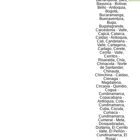
Barranquilla, Baru,
Bayunca - Bolivar,
Bello - Antioquia,
Bogotá,
Bucaramanga,
Buenaventura,
Buga,
Bugalagrande,
Caicedonia - Valle,
Cajicá, Calarca,
Caldas - Antioquia,
Cali, Candelaria -
Valle, Cartagena,
Cartago, Cerete,
Cerrito - Valle,
Cerritos -
Risaralda, Chía,
Chinacota - Norte
de Santander,
Chinauta,
Chinchina - Caldas,
Cienaga -
Magdalena,
Circasia - Quindio,
Cogua -
Cundinamarca,
Copacabana -
Antioquia, Cota -
Cundinamarca,
Cuba, Cúcuta,
Cumaca -
Cundinamarca,
Cumeral - Meta,
Dosquebradas,
Duitama, El Cerrito
- Valle, El Peñón -
Cundinamarca, El
Rosal -