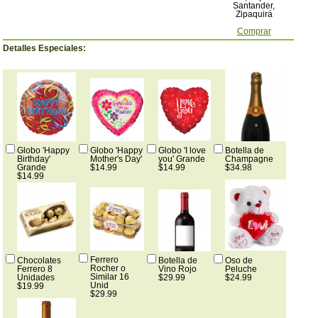
Santander,
Zipaquirá
Comprar
Detalles Especiales:
Globo 'Happy
Globo 'Happy
Globo 'I love
Botella de
Birthday'
Mother's Day'
you' Grande
Champagne
Grande
$14.99
$14.99
$34.98
$14.99
Ferrero
Chocolates
Botella de
Oso de
Rocher o
Ferrero 8
Vino Rojo
Peluche
Similar 16
Unidades
$29.99
$24.99
Unid
$19.99
$29.99