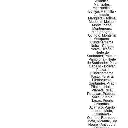
Atlantico,
Manizales,
Manzanillo -
Bolivar, Marinilla -
Antioquia,
Mariquita - Tolima,
Medellín, Melgar,
Montelibano,
Montenegro,
Montenegro -
Quindio, Montería,
Mosquera -
Cundinamarca,
Neira - Caldas,
Neiva, Ocaña -
Norte de
Santander, Palmira,
Pamplona - Norte
de Santander, Pasa
Caballo - Bolivar,
Pasca -
Cundinamarca,
Pasto, Pereira,
Piedecuesta-
Santander, Pijao,
Pitalito - Huila,
Planeta Rica,
Popayán, Pradera -
Valle, Pueblo
Tapao, Puerto
Colombia -
Atlantico, Puerto
Lopez - Meta,
Quimbaya-
Quindio, Restrepo -
Meta, Ricaurte, Rio
Negro - Antioquia,