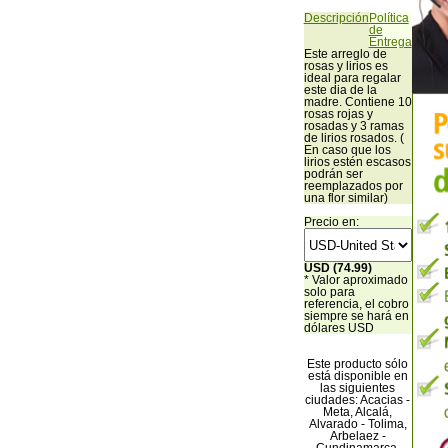
Descripción
Política
de
Entrega
Este arreglo de
rosas y lirios es
ideal para regalar
este dia de la
madre. Contiene 10
rosas rojas y
rosadas y 3 ramas
de lirios rosados. (
En caso que los
lirios estén escasos
podrán ser
reemplazados por
una flor similar)
Precio en:
USD (74.99)
* Valor aproximado
solo para
referencia, el cobro
siempre se hará en
dólares USD
Este producto sólo
está disponible en
las siguientes
ciudades: Acacias -
Meta, Alcalá,
Alvarado - Tolima,
Arbelaez -