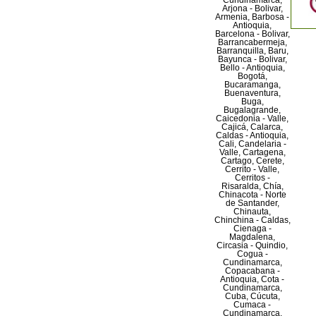
Cundinamarca,
Arjona - Bolivar,
Armenia, Barbosa -
Antioquia,
Barcelona - Bolivar,
Barrancabermeja,
Barranquilla, Baru,
Bayunca - Bolivar,
Bello - Antioquia,
Bogotá,
Bucaramanga,
Buenaventura,
Buga,
Bugalagrande,
Caicedonia - Valle,
Cajicá, Calarca,
Caldas - Antioquia,
Cali, Candelaria -
Valle, Cartagena,
Cartago, Cerete,
Cerrito - Valle,
Cerritos -
Risaralda, Chía,
Chinacota - Norte
de Santander,
Chinauta,
Chinchina - Caldas,
Cienaga -
Magdalena,
Circasia - Quindio,
Cogua -
Cundinamarca,
Copacabana -
Antioquia, Cota -
Cundinamarca,
Cuba, Cúcuta,
Cumaca -
Cundinamarca,