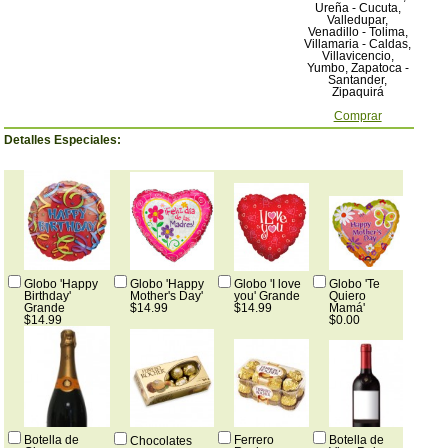
Ureña - Cucuta,
Valledupar,
Venadillo - Tolima,
Villamaria - Caldas,
Villavicencio,
Yumbo, Zapatoca -
Santander,
Zipaquirá
Comprar
Detalles Especiales:
Globo 'Happy
Globo 'Happy
Globo 'I love
Globo 'Te
Birthday'
Mother's Day'
you' Grande
Quiero
Grande
$14.99
$14.99
Mamá'
$14.99
$0.00
Botella de
Ferrero
Botella de
Chocolates