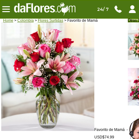
24/ 7
Home
>
Colombia
>
Flores Surtidas
> Favorito de Mamá
Otras 
Favorito de Mamá -
USD$74.99