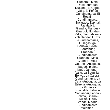
Cumeral - Meta,
Dosquebradas,
Duitama, El Cerrito
- Valle, El Peñón -
Cundinamarca, El
Rosal -
Cundinamarca,
Envigado, Espinal,
Facatativá,
Filandia, Flandes -
Girardot, Florida -
Valle, Floridablanca
- Santander, Funza
- Cundinamarca,
Fusagasugá,
Genova, Giron -
Santander,
Granada -
Cundinamarca,
Granada - Meta,
Guamal - Meta,
Guarne - Antioquia,
Ibagué, Ipiales,
Itagüí, Jamundi -
Valle, La Boquilla -
Bolivar, La Calera -
Cundinamarca, La
Ceja - Antioquia, La
Estrella - Antioquia,
La Virginia -
Risaralda, Lebrija-
Santander, Lerida -
Tolima, Libano -
Tolima, Llano
Grande, Madrid -
Cundinamarca,
Malambo -