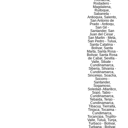
Riohacha,
Rodadero -
Magdalena,
Ruitoque,
Sabaneta -
Antioquia, Salento,
San Antonio de
Prado - Antioqu,
San Gil -
Santander, San
Juan del Cesar ,
San Martin - Meta,
San Pedro - Tulua,
Santa Catalina -
Bolivar, Santa
Marta, Santa Rosa -
Bolivar, Santa Rosa
de Cabal, Sevilla -
Valle, Sibate -
Cundinamarca,
Siberia, Silvania -
Cundinamarca,
Sincelejo, Soacha,
Socorro -
Santander,
Sogamoso,
Soledad- Atlantico,
Sopó, Tabio -
Cundinamarca,
Tebaida, Tenjo -
Cundinamarca,
Tibacuy, Tierralta,
Tinjaca, Tocaima -
Cundimarca,
Tocancipa, Trujillo-
Valle, Tuluá, Tunja,
Turbaco - Bolivar,
Turbana - Bolivar,