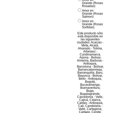
Amor en
Grande (Rosas
Rosadas)
Amor en
Grande (Rosas
Salmon)
Amor en
Grande (Rosas
Surtidas)
Este producto sólo
está disponible en
las siguientes
ciudades: Acacias -
Meta, Alcalá,
Alvarado - Tolima,
Arbelaez -
Cundinamarca,
Arjona - Bolivar,
Armenia, Barbosa -
Antioquia,
Barcelona - Bolivar,
Barrancabermeja,
Barranquilla, Baru,
Bayunca - Bolivar,
Bello - Antioquia,
Bogotá,
Bucaramanga,
Buenaventura,
Buga,
Bugalagrande,
Caicedonia - Valle,
Cajicá, Calarca,
Caldas - Antioquia,
Cali, Candelaria -
Valle, Cartagena,
Cartago, Cerete,