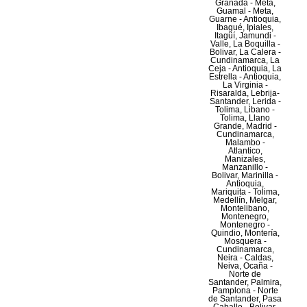
Granada - Meta,
Guamal - Meta,
Guarne - Antioquia,
Ibagué, Ipiales,
Itagüí, Jamundi -
Valle, La Boquilla -
Bolivar, La Calera -
Cundinamarca, La
Ceja - Antioquia, La
Estrella - Antioquia,
La Virginia -
Risaralda, Lebrija-
Santander, Lerida -
Tolima, Libano -
Tolima, Llano
Grande, Madrid -
Cundinamarca,
Malambo -
Atlantico,
Manizales,
Manzanillo -
Bolivar, Marinilla -
Antioquia,
Mariquita - Tolima,
Medellín, Melgar,
Montelibano,
Montenegro,
Montenegro -
Quindio, Montería,
Mosquera -
Cundinamarca,
Neira - Caldas,
Neiva, Ocaña -
Norte de
Santander, Palmira,
Pamplona - Norte
de Santander, Pasa