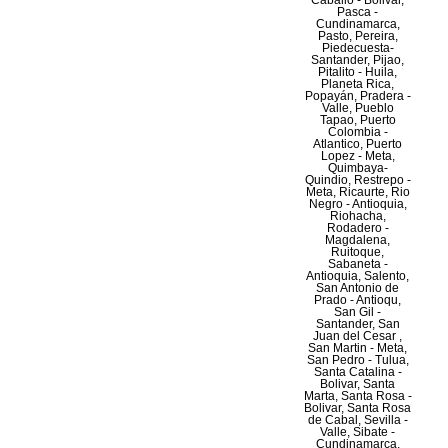
Caballo - Bolivar,
Pasca -
Cundinamarca,
Pasto, Pereira,
Piedecuesta-
Santander, Pijao,
Pitalito - Huila,
Planeta Rica,
Popayán, Pradera -
Valle, Pueblo
Tapao, Puerto
Colombia -
Atlantico, Puerto
Lopez - Meta,
Quimbaya-
Quindio, Restrepo -
Meta, Ricaurte, Rio
Negro - Antioquia,
Riohacha,
Rodadero -
Magdalena,
Ruitoque,
Sabaneta -
Antioquia, Salento,
San Antonio de
Prado - Antioqu,
San Gil -
Santander, San
Juan del Cesar ,
San Martin - Meta,
San Pedro - Tulua,
Santa Catalina -
Bolivar, Santa
Marta, Santa Rosa -
Bolivar, Santa Rosa
de Cabal, Sevilla -
Valle, Sibate -
Cundinamarca,