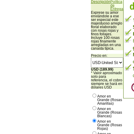
Descripción
Política
de
Entrega
Exprese su amor
enviándole a ese
ser especial este
majestuoso arreglo
floral elaborado
con rosas rojas y
finos follajes.
Incluye 100 rosas
rojas finamente
arregladas en una
canasta típica.
Precio en:
USD (189.99)
* Valor aproximado
solo para
referencia, el cobro
siempre se hará en
dólares USD
Amor en
Grande (Rosas
Amarillas)
Amor en
Grande (Rosas
Blancas)
Amor en
Grande (Rosas
Rojas)