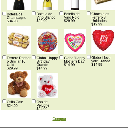
Botella de
Botella de
Chocolates
Botella de
Vino Blanco
Vino Rojo
Ferrero 8
Champagne
$29.99
$29.99
Unidades
$34.98
$19.99
Globo 'I love
Ferrero Rocher
Globo 'Happy
Globo 'Happy
you' Grande
o Similar 16
Birthday'
Mother's Day'
$14.99
Unid
Grande
$14.99
$29.99
$14.99
Osito Cafe
Oso de
Peluche
$24.99
$24.99
Comprar