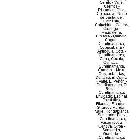
Cerrito - Valle,
Cerritos -
Risaralda, Chía,
Chinacota - Norte
de Santander,
Chinauta,
Chinchina - Caldas,
Cienaga -
Magdalena,
Circasia - Quindio,
Cogua -
Cundinamarca,
Copacabana -
Antioquia, Cota -
Cundinamarca,
Cuba, Cúcuta,
Cumaca -
Cundinamarca,
Cumeral - Meta,
Dosquebradas,
Duitama, El Cerrito
- Valle, El Peñón -
Cundinamarca, El
Rosal -
Cundinamarca,
Envigado, Espinal,
Facatativá,
Filandia, Flandes -
Girardot, Florida -
Valle, Floridablanca
- Santander, Funza
- Cundinamarca,
Fusagasugá,
Genova, Giron -
Santander,
Granada -
Cundinamarca,