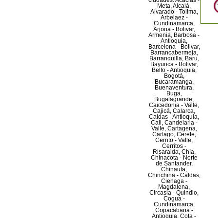
ciudades: Acacias -
Meta, Alcalá,
Alvarado - Tolima,
Arbelaez -
Cundinamarca,
Arjona - Bolivar,
Armenia, Barbosa -
Antioquia,
Barcelona - Bolivar,
Barrancabermeja,
Barranquilla, Baru,
Bayunca - Bolivar,
Bello - Antioquia,
Bogotá,
Bucaramanga,
Buenaventura,
Buga,
Bugalagrande,
Caicedonia - Valle,
Cajicá, Calarca,
Caldas - Antioquia,
Cali, Candelaria -
Valle, Cartagena,
Cartago, Cerete,
Cerrito - Valle,
Cerritos -
Risaralda, Chía,
Chinacota - Norte
de Santander,
Chinauta,
Chinchina - Caldas,
Cienaga -
Magdalena,
Circasia - Quindio,
Cogua -
Cundinamarca,
Copacabana -
Antioquia, Cota -