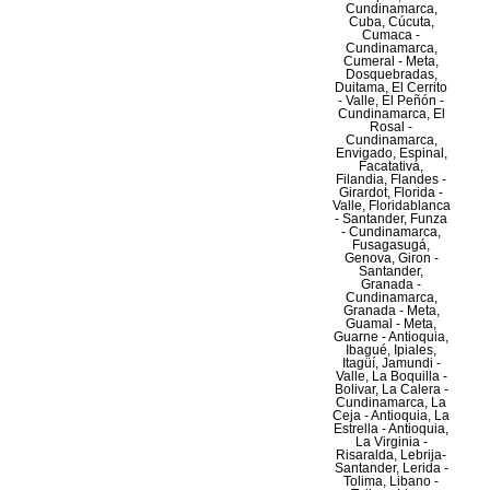
Cundinamarca,
Cuba, Cúcuta,
Cumaca -
Cundinamarca,
Cumeral - Meta,
Dosquebradas,
Duitama, El Cerrito
- Valle, El Peñón -
Cundinamarca, El
Rosal -
Cundinamarca,
Envigado, Espinal,
Facatativá,
Filandia, Flandes -
Girardot, Florida -
Valle, Floridablanca
- Santander, Funza
- Cundinamarca,
Fusagasugá,
Genova, Giron -
Santander,
Granada -
Cundinamarca,
Granada - Meta,
Guamal - Meta,
Guarne - Antioquia,
Ibagué, Ipiales,
Itagüí, Jamundi -
Valle, La Boquilla -
Bolivar, La Calera -
Cundinamarca, La
Ceja - Antioquia, La
Estrella - Antioquia,
La Virginia -
Risaralda, Lebrija-
Santander, Lerida -
Tolima, Libano -