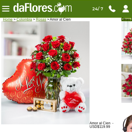
24/ 7
Home
>
Colombia
>
Rosas
> Amor al Cien
Otras 
Amor al Cien -
USD$119.99