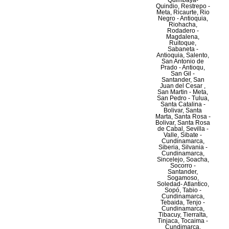
Quimbaya-
Quindio, Restrepo -
Meta, Ricaurte, Rio
Negro - Antioquia,
Riohacha,
Rodadero -
Magdalena,
Ruitoque,
Sabaneta -
Antioquia, Salento,
San Antonio de
Prado - Antioqu,
San Gil -
Santander, San
Juan del Cesar ,
San Martin - Meta,
San Pedro - Tulua,
Santa Catalina -
Bolivar, Santa
Marta, Santa Rosa -
Bolivar, Santa Rosa
de Cabal, Sevilla -
Valle, Sibate -
Cundinamarca,
Siberia, Silvania -
Cundinamarca,
Sincelejo, Soacha,
Socorro -
Santander,
Sogamoso,
Soledad- Atlantico,
Sopó, Tabio -
Cundinamarca,
Tebaida, Tenjo -
Cundinamarca,
Tibacuy, Tierralta,
Tinjaca, Tocaima -
Cundimarca,