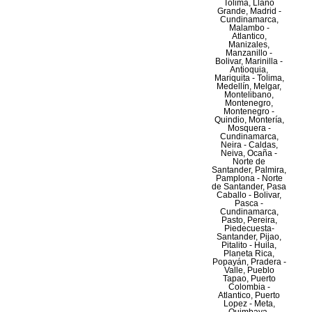
Tolima, Llano
Grande, Madrid -
Cundinamarca,
Malambo -
Atlantico,
Manizales,
Manzanillo -
Bolivar, Marinilla -
Antioquia,
Mariquita - Tolima,
Medellín, Melgar,
Montelibano,
Montenegro,
Montenegro -
Quindio, Montería,
Mosquera -
Cundinamarca,
Neira - Caldas,
Neiva, Ocaña -
Norte de
Santander, Palmira,
Pamplona - Norte
de Santander, Pasa
Caballo - Bolivar,
Pasca -
Cundinamarca,
Pasto, Pereira,
Piedecuesta-
Santander, Pijao,
Pitalito - Huila,
Planeta Rica,
Popayán, Pradera -
Valle, Pueblo
Tapao, Puerto
Colombia -
Atlantico, Puerto
Lopez - Meta,