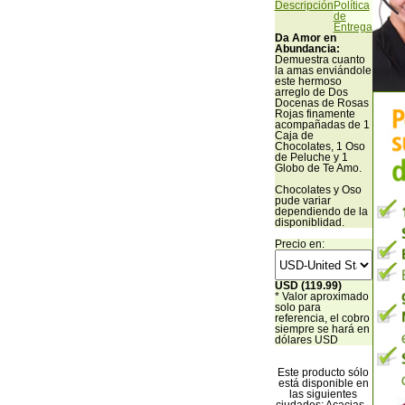
Descripción
Política
de
Entrega
Da Amor en
Abundancia:
Demuestra cuanto
la amas enviándole
este hermoso
arreglo de Dos
Docenas de Rosas
Rojas finamente
acompañadas de 1
Caja de
Chocolates, 1 Oso
de Peluche y 1
Globo de Te Amo.
Chocolates y Oso
pude variar
dependiendo de la
disponiblidad.
Precio en:
USD (119.99)
* Valor aproximado
solo para
referencia, el cobro
siempre se hará en
dólares USD
Este producto sólo
está disponible en
las siguientes