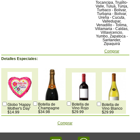
Tocancipa, Trujillo-
Valle, Tuluá, Tunja,
Turbaco - Bolivar,
Turbana - Bolivar,
Ureña - Cucuta,
Valledupar,
Venadillo - Tolima,
Villamaria - Caldas,
Villavicencio,
Yumbo, Zapatoca -
Santander,
Zipaquirá
Comprar
Detalles Especiales:
Botella de
Botella de
Globo 'Happy
Botella de
Champagne
Vino Rojo
Mother's Day'
Vino Blanco
$34.98
$29.99
$14.99
$29.99
Comprar